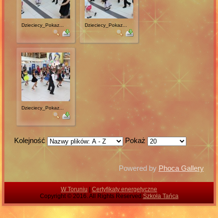
Dzieciecy_Pokaz...
Dzieciecy_Pokaz...
Dzieciecy_Pokaz...
Kolejność
Pokaż
Powered by
Phoca Gallery
W Toruniu
|
Certyfikaty energetyczne
Copyright © 2016. All Rights Reserved.
Szkoła Tańca