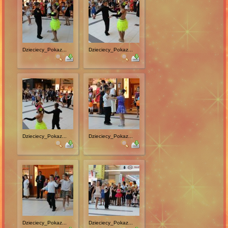
Dzieciecy_Pokaz...
Dzieciecy_Pokaz...
Dzieciecy_Pokaz...
Dzieciecy_Pokaz...
Dzieciecy_Pokaz...
Dzieciecy_Pokaz...