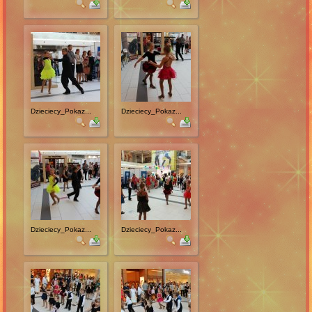
Dzieciecy_Pokaz...
Dzieciecy_Pokaz...
Dzieciecy_Pokaz...
Dzieciecy_Pokaz...