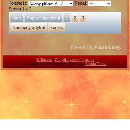
Kolejność
Pokaż
Strona 1 z 3
start
Poprzedni artykuł
1
2
3
Następny artykuł
koniec
Powered by
Phoca Gallery
W Toruniu
|
Certyfikaty energetyczne
Copyright © 2016. All Rights Reserved.
Szkoła Tańca
Konsola diagnostyczna Joomla!