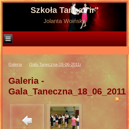
Szkoła Tańca "ir"
Jolanta Woińska
Galeria
Gala Taneczna-18-06-2011r
Galeria -
Gala_Taneczna_18_06_2011